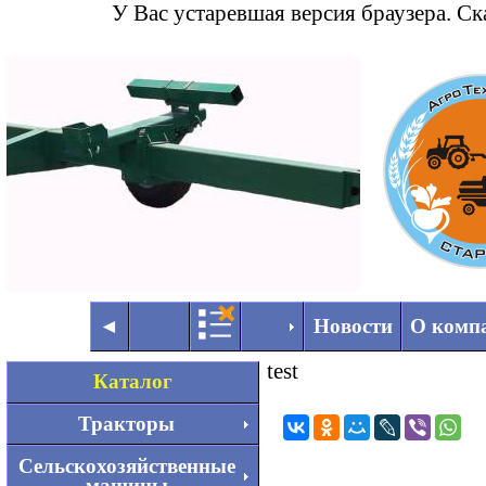
У Вас устаревшая версия браузера. С
◄
►
◄
Новости
О комп
test
Каталог
Тракторы
Сельскохозяйственные
машины