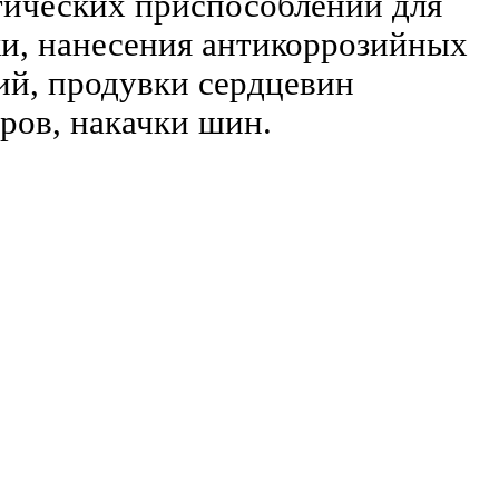
тических приспособле
ний для
и, нанесения антикоррозийных
ий, про
дувки сердцевин
ров, накачки шин.