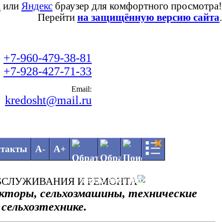
a
или
Яндекс
браузер для комфортного просмотра!
Перейти
на защищённую версию сайта
.
+7-960-479-38-81
+7-928-427-71-33
Email:
kredosht@mail.ru
такты
А-
А+
ОБСЛУЖИВАНИЯ И РЕМОНТА
торы, сельхозмашины, технические
 сельхозтехнике.