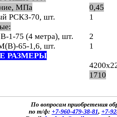
ение, МПа
0,45
й РСКЗ-70, шт.
1
ые:
-1-75 (4 метра), шт.
2
(В)-65-1,6, шт.
1
Е РАЗМЕРЫ
,,
4200х2
1710
По вопросам приобретения о
по т/ф:
+7-960-479-38-81
,
+7-92