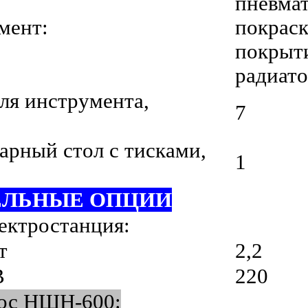
пневма
мент:
покраск
покрыт
радиато
ля инструмента,
7
арный стол с тисками,
1
ЕЛЬНЫЕ ОПЦИИ
ектростанция:
т
2,2
В
220
ос НШН-600: