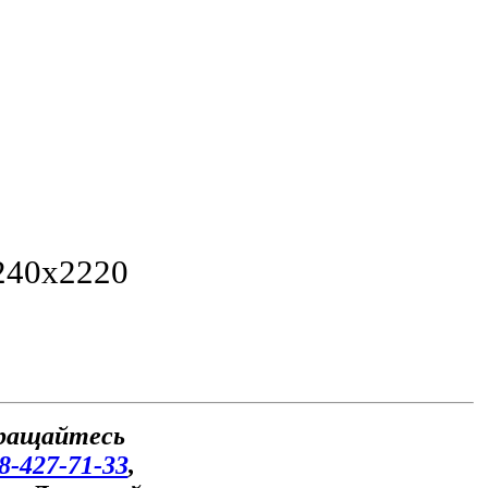
240х2220
бращайтесь
8-427-71-33
,