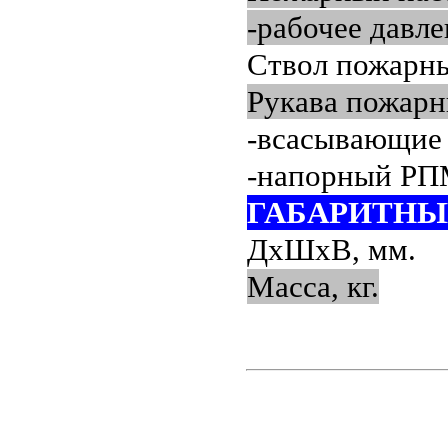
-рабочее давл
Ствол пожарны
Рукава пожарн
-всасывающие В
-напорный РПМ
ГАБАРИТНЫ
ДхШхВ, мм.
Масса, кг.