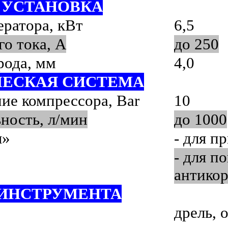
 УСТАНОВКА
ратора, кВт
6,5
го тока, А
до 250
рода, мм
4,0
ЕСКАЯ СИСТЕМА
ние компрессора,
Bar
10
ность, л/мин
до 1000
я»
- для п
- для п
антико
ИНСТРУМЕНТА
дрель, 