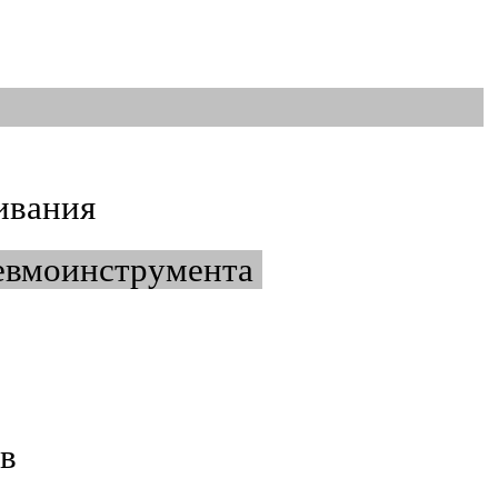
и мойка машин
ивания
невмоинструмента
ов