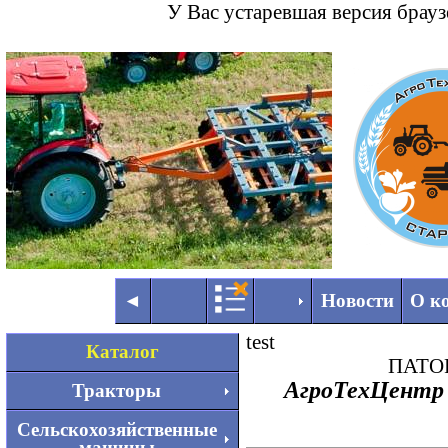
У Вас устаревшая версия брау
◄
►
◄
Новости
О к
test
Каталог
ПАТО
АгроТехЦентр 
Тракторы
Сельскохозяйственные
машины